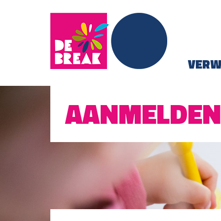
De Break
VERW
AANMELDEN