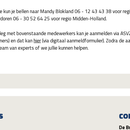
e kun je bellen naar Mandy Blokland 06 - 12 43 43 38 voor regi
rdoren 06 - 30 52 64 25 voor regio Midden-Holland.
rleg met bovenstaande medewerkers kan je aanmelden via ASVZ
ers) en dat kan
hier
(via digitaal aanmeldformulier)
. Zodra de a
eam van experts of we jullie kunnen helpen.
S
CO
De B